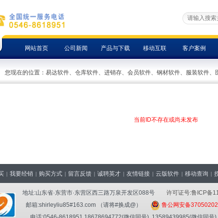
网站首页
公司新闻
产品与下载
移动互联
客户案例
您现在的位置：
易达软件、仓库软件、进销存、会员软件、钢材软件、服装软件、
当前ID不存在或尚未发布
买
我要经销
购买方式
留言反馈
诚聘英才
友情链接
云版软件
移动查询
|
|
|
|
|
|
|
|
地址:山东省·东营市·东营区西三路万泉开发区088号
许可证号:鲁ICP备11
邮箱:shirleyliu85#163.com （请将#换成@）
鲁公网安备37050202
电话:0546-8618951 18678694772(微信同号)
13589439985(微信同号)