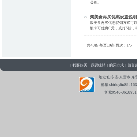
员价。
聚美食再买优惠设置说明
聚美食再买优惠促销方式可以
银卡可优惠C元，或打5折，
共43条 每页10条 页次：1/5
我要购买
我要经销
购买方式
留言
|
|
|
|
地址:山东省·东营市
邮箱:shirleyliu8
电话:0546-861895