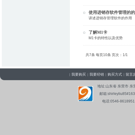
使用进销存软件管理的的
讲述进销存管理软件的作用
了解M1卡
M1卡的特性以及优势
共7条 每页10条 页次：1/1
我要购买
我要经销
购买方式
留言
|
|
|
|
地址:山东省·东营市
邮箱:shirleyliu8
电话:0546-861895